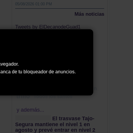
05/08/2026 01:00 PM
Más noticias
Tweets by ElDecanodeGuad1
Nube de Tags
cultura
fiesta mayor
Igualdad
sesgo género
abandono
diputación
avegador.
Guardia Civil
 blanca de tu bloqueador de anuncios.
Laura Galán
peñalén
ribereños
gobierno regional
Francisco Juberías
Sacedón
trillo
Todos los santos
y además...
El trasvase Tajo-
Segura mantiene el nivel 1 en
agosto y prevé entrar en nivel 2