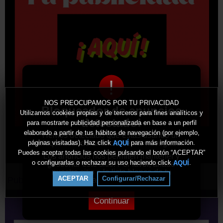
!
NOS PREOCUPAMOS POR TU PRIVACIDAD
Bloqueador de anuncios
Utilizamos cookies propias y de terceros para fines analíticos y
detectado!
para mostrarte publicidad personalizada en base a un perfil
elaborado a partir de tus hábitos de navegación (por ejemplo,
Hemos detectado que estás usando un
bloqueador de anuncios en tu navegador.
páginas visitadas). Haz click
para más información.
AQUÍ
Puedes aceptar todas las cookies pulsando el botón “ACEPTAR”
Los anuncios nos permiten mantener y
o configurarlas o rechazar su uso haciendo click
.
AQUÍ
gestionar este sitio. Por favor, añade
nuestro sitio a la lista blanca de tu
ACEPTAR
Configurar/Rechazar
Publicidad
bloqueador de anuncios.
Continuar