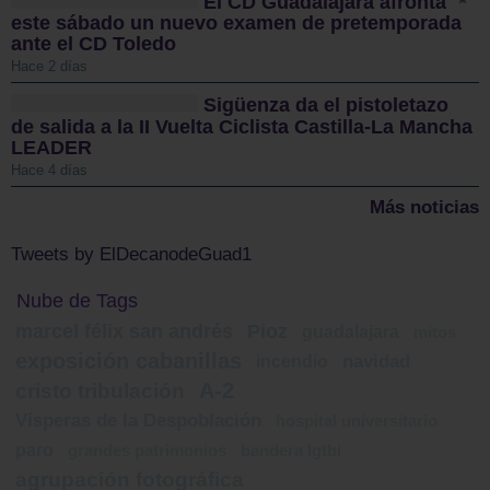
El CD Guadalajara afronta
este sábado un nuevo examen de pretemporada
ante el CD Toledo
Hace 2 días
Sigüenza da el pistoletazo
de salida a la II Vuelta Ciclista Castilla-La Mancha
LEADER
Hace 4 días
Más noticias
Tweets by ElDecanodeGuad1
Nube de Tags
marcel félix san andrés
Pioz
guadalajara
mitos
exposición cabanillas
incendio
navidad
A-2
cristo tribulación
Vísperas de la Despoblación
hospital universitario
paro
grandes patrimonios
bandera lgtbi
agrupación fotográfica