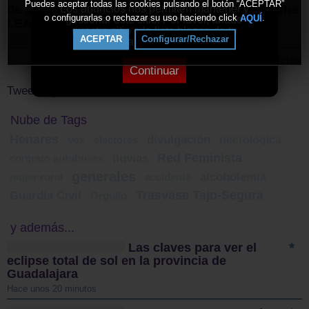
Puedes aceptar todas las cookies pulsando el botón “ACEPTAR”
Los anuncios nos permiten mantener y
de salida a la II Vuelta Ciclista Castilla-La Mancha
o configurarlas o rechazar su uso haciendo click
.
AQUÍ
gestionar este sitio. Por favor, añade
LEADER
nuestro sitio a la lista blanca de tu
Hace 4 días
ACEPTAR
Configurar/Rechazar
bloqueador de anuncios.
Más noticias
Continuar
Tweets by ElDecanodeGuad1
Nube de Tags
Henares
divulgación
necrológica
vox
electores
Red Feminista
lluvias
contrato autobuses
generales
alcoholemia
mujer rural
accidente
Trasvase Tajo-Segura
Guardia Civil
Orgullo
y además...
Las claves para ver el
eclipse total de sol en la provincia de
Guadalajara
Hace unos 20 minutos