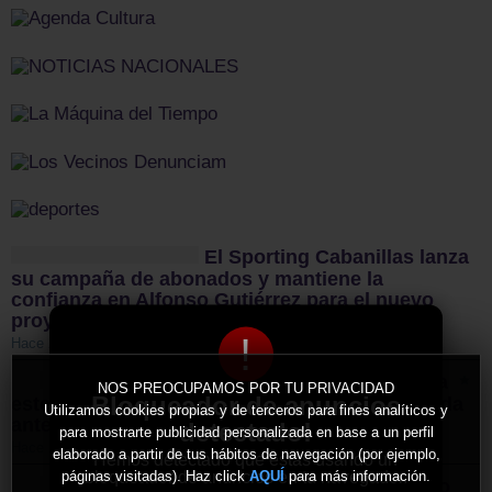
El Sporting Cabanillas lanza
su campaña de abonados y mantiene la
confianza en Alfonso Gutiérrez para el nuevo
proyecto
!
Hace 2 días
El CD Guadalajara afronta
NOS PREOCUPAMOS POR TU PRIVACIDAD
Bloqueador de anuncios
este sábado un nuevo examen de pretemporada
Utilizamos cookies propias y de terceros para fines analíticos y
ante el CD Toledo
detectado!
para mostrarte publicidad personalizada en base a un perfil
Hace 2 días
elaborado a partir de tus hábitos de navegación (por ejemplo,
Hemos detectado que estás usando un
bloqueador de anuncios en tu navegador.
páginas visitadas). Haz click
para más información.
AQUÍ
Sigüenza da el pistoletazo