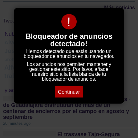
Más noticias
!
Tweets by ElDecanodeGuad1
Nube de Tags
Bloqueador de anuncios
detectado!
Alvera
fotografía
música
Jana
José Luis Sampedro
datos
Hemos detectado que estás usando un
Guadalajara
bloqueador de anuncios en tu navegador.
adac
policía local
prohibiciones
Los anuncios nos permiten mantener y
Alfonso Esteban
abandono
logística
gestionar este sitio. Por favor, añade
nuestro sitio a la lista blanca de tu
trabajadores senior
presupuestos
bloqueador de anuncios.
y además...
Continuar
REPORTAJE. Los taurinos
de Guadalajara disfrutarán de más de un
centenar de encierros por el campo en agosto y
septiembre
28 minutes ago
El trasvase Tajo-Segura