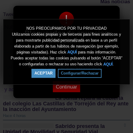
Más noticias
Tweets by ElDecanodeGuad1
!
Nube de Tags
NOS PREOCUPAMOS POR TU PRIVACIDAD
Bloqueador de anuncios
Utilizamos cookies propias y de terceros para fines analíticos y
adif
PSOE
Ciudad amiga de la infancia
detectado!
para mostrarte publicidad personalizada en base a un perfil
Plan Infocam
Sergio Gutiérrez
aike
elaborado a partir de tus hábitos de navegación (por ejemplo,
Hemos detectado que estás usando un
Subdelegación de Gobierno en Guadalajara
Unidas Podemos
bloqueador de anuncios en tu navegador.
páginas visitadas). Haz click
para más información.
AQUÍ
Puedes aceptar todas las cookies pulsando el botón “ACEPTAR”
vox
milmarcos
Asociación de la Prensa
Los anuncios nos permiten mantener y
o configurarlas o rechazar su uso haciendo click
.
AQUÍ
gestionar este sitio. Por favor, añade
delitos informáticos
Biosfera
murciélagos
nuestro sitio a la lista blanca de tu
ACEPTAR
Configurar/Rechazar
bloqueador de anuncios.
Tierra Molinesa
Continuar
y además...
La Junta repara la cubierta
del colegio Las Castillas de Torrejón del Rey ante
la inacción del Ayuntamiento
Hace 4 horas
Sabrido presenta la
Unidad de Movilidad y Seguridad Vial