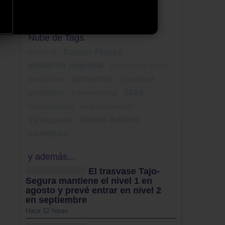
Tweets by ElDecanodeGuad1
Nube de Tags
Xavier Flores
control
gobierno regional
Desarrollo Rural
alimentos
escultura
igualdad
2024
yunquera
internacional
conciliación
virgen soledad
Yunquera
fiestas Setiles
condena
y además...
El trasvase Tajo-
Segura mantiene el nivel 1 en
agosto y prevé entrar en nivel 2
en septiembre
Hace 12 horas