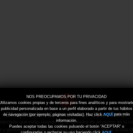
!
NOS PREOCUPAMOS POR TU PRIVACIDAD
Utilizamos cookies propias y de terceros para fines analíticos y para mostrart
publicidad personalizada en base a un perfil elaborado a partir de tus hábitos
Bloqueador de anuncios detectado!
de navegación (por ejemplo, páginas visitadas). Haz click
para más
AQUÍ
información.
tectado que estás usando un bloqueador de anuncios en tu n
Puedes aceptar todas las cookies pulsando el botón “ACEPTAR” o
 gestionar este sitio. Por favor, añade nuestro sitio a la lista
configurarlas o rechazar su uso haciendo click
.
AQUÍ