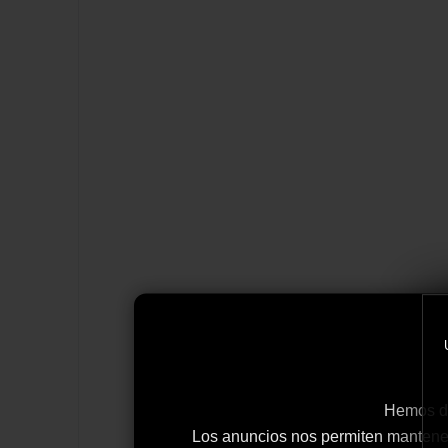
Hemos de
Los anuncios nos permiten mantener y