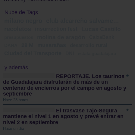
Nube de Tags
milano negro
club alcarreño salvamento
recoletos
insurrection fest
Lucas Castillo
molina de aragón
CaixaBank
presupuestos
28 M
musarañas
desarrollo rural
DANA
Ciudad del Transporte
DNI
estafa guadalajara
y además...
REPORTAJE. Los taurinos
de Guadalajara disfrutarán de más de un
centenar de encierros por el campo en agosto y
septiembre
Hace 23 horas
El trasvase Tajo-Segura
mantiene el nivel 1 en agosto y prevé entrar en
nivel 2 en septiembre
Hace un día