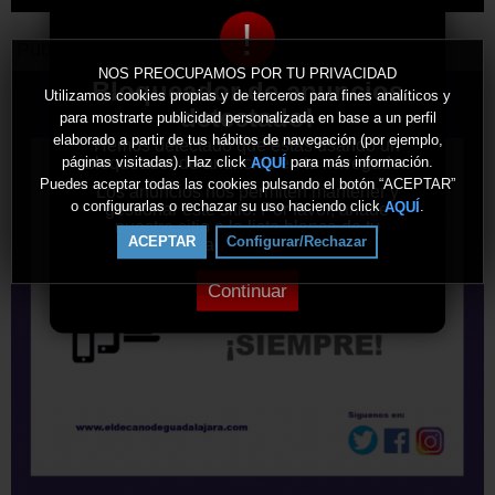
!
Publicidad
NOS PREOCUPAMOS POR TU PRIVACIDAD
Bloqueador de anuncios
Utilizamos cookies propias y de terceros para fines analíticos y
detectado!
para mostrarte publicidad personalizada en base a un perfil
elaborado a partir de tus hábitos de navegación (por ejemplo,
Hemos detectado que estás usando un
bloqueador de anuncios en tu navegador.
páginas visitadas). Haz click
para más información.
AQUÍ
Puedes aceptar todas las cookies pulsando el botón “ACEPTAR”
Los anuncios nos permiten mantener y
o configurarlas o rechazar su uso haciendo click
.
AQUÍ
gestionar este sitio. Por favor, añade
nuestro sitio a la lista blanca de tu
ACEPTAR
Configurar/Rechazar
bloqueador de anuncios.
Continuar