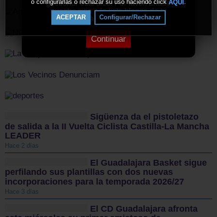
o configurarlas o rechazar su uso haciendo click
.
AQUÍ
gestionar este sitio. Por favor, añade
nuestro sitio a la lista blanca de tu
ACEPTAR
Configurar/Rechazar
bloqueador de anuncios.
Continuar
Sigüenza da el pistoletazo
de salida a la II Vuelta Ciclista Castilla-La Mancha
LEADER
Hace 2 días
El Guadalajara Basket sigue
perfilando sus plantillas con dos nuevas
incorporaciones para la temporada 2026/27
Hace 3 días
El CD Guadalajara afronta