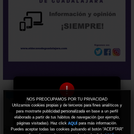
!
NOS PREOCUPAMOS POR TU PRIVACIDAD
Bloqueador de anuncios
Utilizamos cookies propias y de terceros para fines analíticos y
detectado!
para mostrarte publicidad personalizada en base a un perfil
elaborado a partir de tus hábitos de navegación (por ejemplo,
Hemos detectado que estás usando un
bloqueador de anuncios en tu navegador.
páginas visitadas). Haz click
para más información.
AQUÍ
Puedes aceptar todas las cookies pulsando el botón “ACEPTAR”
Los anuncios nos permiten mantener y