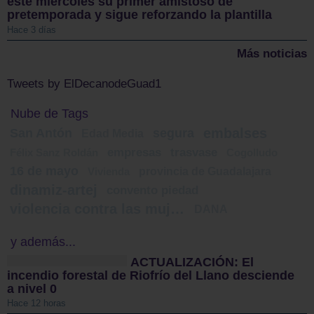
este miércoles su primer amistoso de
pretemporada y sigue reforzando la plantilla
Hace 3 días
Más noticias
Tweets by ElDecanodeGuad1
Nube de Tags
embalses
San Antón
segura
Edad Media
empresas
trasvase
Félix Sanz Roldán
Cogolludo
16 de mayo
provincia de Guadalajara
Vivienda
dinamiz-artej
convento piedad
violencia contra las mujeres
DANA
y además...
ACTUALIZACIÓN: El
incendio forestal de Riofrío del Llano desciende
a nivel 0
Hace 12 horas