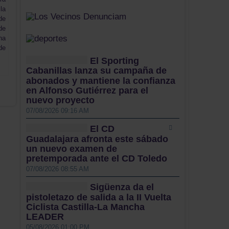
la
de
de
na
de
El Sporting
Cabanillas lanza su campaña de
abonados y mantiene la confianza
en Alfonso Gutiérrez para el
nuevo proyecto
07/08/2026 09:16 AM
El CD
Guadalajara afronta este sábado
un nuevo examen de
pretemporada ante el CD Toledo
07/08/2026 08:55 AM
Sigüenza da el
pistoletazo de salida a la II Vuelta
Ciclista Castilla-La Mancha
LEADER
05/08/2026 01:00 PM