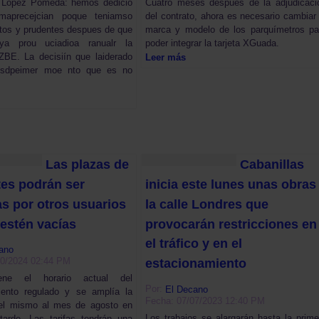
 López Pomeda: hemos dedicio
Cuatro meses después de la adjudicaci
omaprecejcian poque teniamso
del contrato, ahora es necesario cambiar 
tos y prudentes despues de que
marca y modelo de los parquímetros pa
ya prou uciadioa ranualr la
poder integrar la tarjeta XGuada.
ZBE. La decisiín que laiderado
Leer más
esdpeimer moe nto que es no
Las plazas de
Cabanillas
tes podrán ser
inicia este lunes unas obras
as por otros usuarios
la calle Londres que
estén vacías
provocarán restricciones en
el tráfico y en el
ano
10/2024 02:44 PM
estacionamiento
ene el horario actual del
Por:
El Decano
iento regulado y se amplía la
Fecha: 07/07/2023 12:40 PM
del mismo al mes de agosto en
Los trabajos se alargarán hasta la prime
tarde. Las tarifas tendrán una