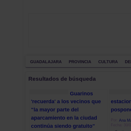
GUADALAJARA
PROVINCIA
CULTURA
DE
Resultados de búsqueda
Guarinos
'recuerda' a los vecinos que
estacio
"la mayor parte del
pospone
aparcamiento en la ciudad
Por:
Ana Ma
Fecha: 30/
continúa siendo gratuito"