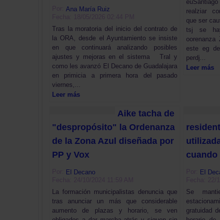
euSantiago
Por:
Ana María Ruiz
realziar c
Fecha: 18/05/2026 02:44 PM
que ser cau
Tras la moratoria del inicio del contrato de
tsj se ha
la ORA, desde el Ayuntamiento se insiste
oorenanza 
en que continuará analizando posibles
este eg d
ajustes y mejoras en el sistema Tral y
perdj...
como les avanzó El Decano de Guadalajara
Leer más
en primicia a primera hora del pasado
viernes,...
Leer más
Aike tacha de
"despropósito" la Ordenanza
residen
de la Zona Azul diseñada por
utilizad
PP y Vox
cuando 
Por:
Por:
El Decano
El Dec
Fecha: 24/10/2024 11:59 AM
Fecha: 22/
La formación municipalistas denuncia que
Se manti
tras anunciar un más que considerable
estacionam
aumento de plazas y horario, se ven
gratuidad 
obligados a dar marcha atrás y siguen sin
horario de 