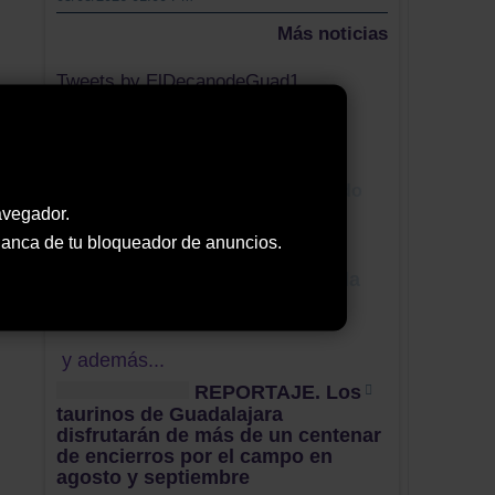
Más noticias
Tweets by ElDecanodeGuad1
Nube de Tags
obras
observación
jueves lardero
punto y seguido
avegador.
PSOE
sucesos
comisionado
 blanca de tu bloqueador de anuncios.
vivienda
DGT
javier toquero
Ilunion
fútbol sala
Grupo XVIII
Susana Cabellos
casco
y además...
REPORTAJE. Los
taurinos de Guadalajara
disfrutarán de más de un centenar
de encierros por el campo en
agosto y septiembre