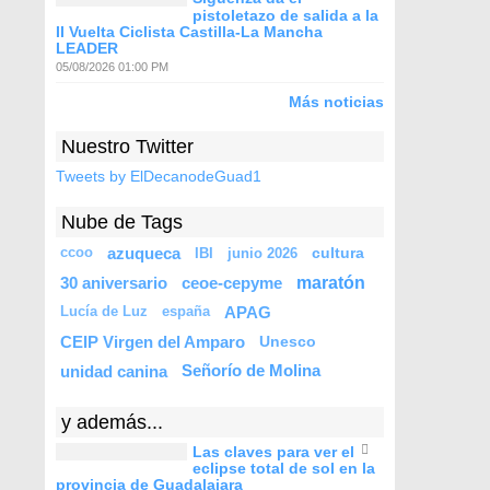
pistoletazo de salida a la
II Vuelta Ciclista Castilla-La Mancha
LEADER
05/08/2026 01:00 PM
Más noticias
Nuestro Twitter
Tweets by ElDecanodeGuad1
Nube de Tags
azuqueca
cultura
ccoo
IBI
junio 2026
maratón
30 aniversario
ceoe-cepyme
APAG
Lucía de Luz
españa
CEIP Virgen del Amparo
Unesco
unidad canina
Señorío de Molina
y además...
Las claves para ver el
eclipse total de sol en la
provincia de Guadalajara