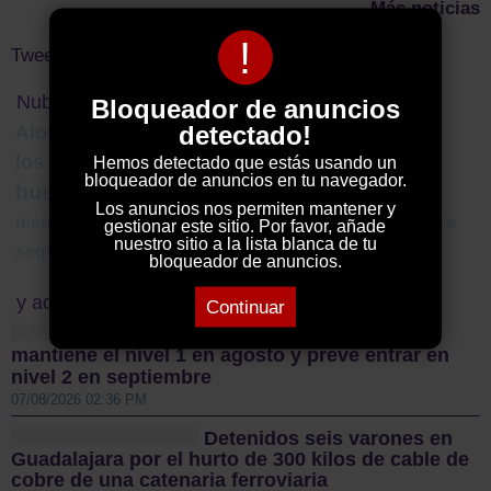
Más noticias
!
Tweets by ElDecanodeGuad1
Nube de Tags
Bloqueador de anuncios
detectado!
Alovera
incendio Irueste
gobierno regional
IES Luis de Lucena
Pleno
los serrano
Hemos detectado que estás usando un
bloqueador de anuncios en tu navegador.
huella de carbono
Auditorio Pedro Díaz
Los anuncios nos permiten mantener y
valle del mesa
méntrida
literatura
alovera
torija
gestionar este sitio. Por favor, añade
nuestro sitio a la lista blanca de tu
paraje fuensanta
sequía
bloqueador de anuncios.
y además...
Continuar
El trasvase Tajo-Segura
mantiene el nivel 1 en agosto y prevé entrar en
nivel 2 en septiembre
07/08/2026 02:36 PM
Detenidos seis varones en
Guadalajara por el hurto de 300 kilos de cable de
cobre de una catenaria ferroviaria