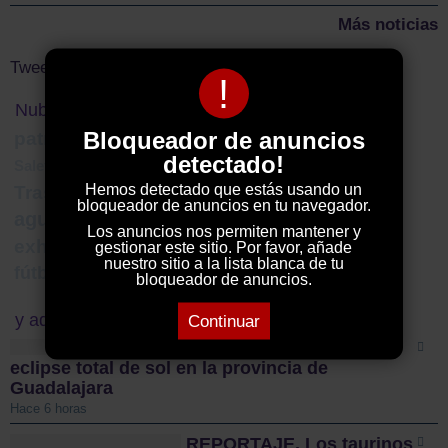
Más noticias
Tweets by ElDecanodeGuad1
!
Nube de Tags
Bloqueador de anuncios
fotografía
patrimonio
buendía
page
detectado!
carreteras
Saleta de Jovellanos
Hemos detectado que estás usando un
Trasvase Tajo-Segura
Atlético de Madrid B
bloqueador de anuncios en tu navegador.
agujero
poder
Azuqueca de Henares
Los anuncios nos permiten mantener y
exhibiciones
Patricia Franco
Transporte
gestionar este sitio. Por favor, añade
nuestro sitio a la lista blanca de tu
fútbol sala
bloqueador de anuncios.
y además...
Continuar
Las claves para ver el
eclipse total de sol en la provincia de
Guadalajara
Hace 6 horas
REPORTAJE. Los taurinos