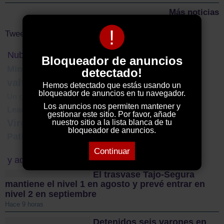
Más noticias
!
Tweets by ElDecanodeGuad1
Nube de Tags
Bloqueador de anuncios
Ministerio para la Transición Ecológica y el Reto Demográfico
ciberviolencia
detectado!
valtablado
incendio La Mierla
historia
Hemos detectado que estás usando un
bloqueador de anuncios en tu navegador.
riofrio del llano
Un guardia civil contra el cáncer
Los anuncios nos permiten mantener y
Leader
arte
Sumar
CEOE-Cepyme
gestionar este sitio. Por favor, añade
nuestro sitio a la lista blanca de tu
Virgen de los Remedios
leiva
balonmano
bloqueador de anuncios.
Patio de los Leones
Continuar
y además...
El trasvase Tajo-Segura
mantiene el nivel 1 en agosto y prevé entrar en
nivel 2 en septiembre
Hace 9 horas
Detenidos seis varones en