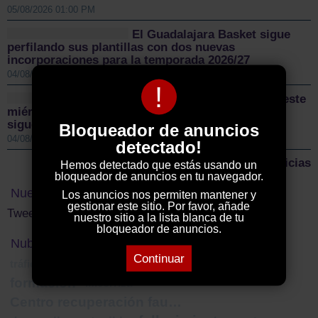
05/08/2026 01:00 PM
El Guadalajara Basket sigue
perfilando sus plantillas con dos nuevas
incorporaciones para la temporada 2026/27
04/08/2026 10:18 AM
!
El CD Guadalajara afronta este
miércoles su primer amistoso de pretemporada y
sigue reforzando la plantilla
Bloqueador de anuncios
04/08/2026 10:12 AM
detectado!
Más noticias
Hemos detectado que estás usando un
bloqueador de anuncios en tu navegador.
Nuestro Twitter
Los anuncios nos permiten mantener y
gestionar este sitio. Por favor, añade
Tweets by ElDecanodeGuad1
nuestro sitio a la lista blanca de tu
bloqueador de anuncios.
Nube de Tags
Continuar
donaciones
tráfico drogas
salud
Guardia Civil
formación
Micorriza
Centro recuperación fauna silvestre