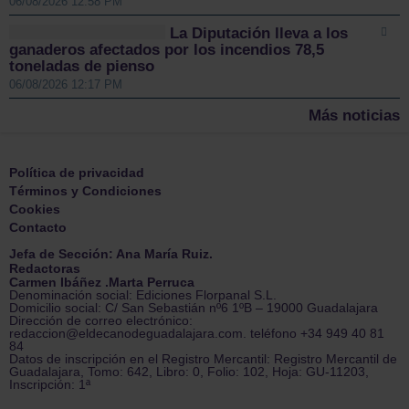
06/08/2026 12:58 PM
La Diputación lleva a los
ganaderos afectados por los incendios 78,5
toneladas de pienso
06/08/2026 12:17 PM
Más noticias
Política de privacidad
Términos y Condiciones
Cookies
Contacto
Jefa de Sección: Ana María Ruiz.
Redactoras
Carmen Ibáñez .Marta Perruca
Denominación social: Ediciones Florpanal S.L.
Domicilio social: C/ San Sebastián nº6 1ºB – 19000 Guadalajara
Dirección de correo electrónico:
redaccion@eldecanodeguadalajara.com. teléfono +34 949 40 81
84
Datos de inscripción en el Registro Mercantil: Registro Mercantil de
Guadalajara, Tomo: 642, Libro: 0, Folio: 102, Hoja: GU-11203,
Inscripción: 1ª