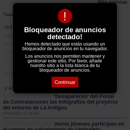
Más noticias
!
Tweets by ElDecanodeGuad1
Nube de Tags
Bloqueador de anuncios
Agricultura
Extranjería
susana martínez
detectado!
mapa concesional
asociación belenistas
Hemos detectado que estás usando un
bloqueador de anuncios en tu navegador.
susana ruiz
conciertos
Almoguera
Los anuncios nos permiten mantener y
Elecciones 28 M
carlos santiesteban
gestionar este sitio. Por favor, añade
nuestro sitio a la lista blanca de tu
consejería igualdad
garcía page
Semana Santa
bloqueador de anuncios.
8 de marzo
uah
Continuar
y además...
'Desaparecen' del Portal
de Contrataciones las infografías del proyecto
del entorno de La Antigua
07/08/2026 01:29 PM
Veinte jóvenes participan en
el campo de voluntariado de Umbralejo