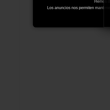
Hemos de
Los anuncios nos permiten mantener y