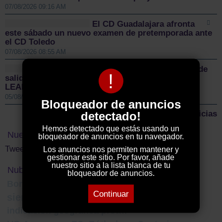
07/08/2026 09:16 AM
El CD Guadalajara afronta
este sábado un nuevo examen de pretemporada ante
el CD Toledo
07/08/2026 08:55 AM
Sigüenza da el pistoletazo de
!
salida a la II Vuelta Ciclista Castilla-La Mancha
LEADER
05/08/2026 01:00 PM
Bloqueador de anuncios
Más noticias
detectado!
Hemos detectado que estás usando un
Nuestro Twitter
bloqueador de anuncios en tu navegador.
Tweets by ElDecanodeGuad1
Los anuncios nos permiten mantener y
gestionar este sitio. Por favor, añade
nuestro sitio a la lista blanca de tu
Nube de Tags
bloqueador de anuncios.
Borja Castro
competitividad
ana guarinos
Continuar
sierra norte
música
agricultura
Zorita
indicación geográfica protegida