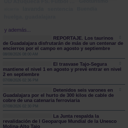
UD Azuqueca FS. Fútbol Sala
Geoturismo
lavanda
sentencia
Buendía
alcarria
huelga. guadalajara
y además...
REPORTAJE. Los taurinos
de Guadalajara disfrutarán de más de un centenar de
encierros por el campo en agosto y septiembre
08/08/2026 08:00 AM
El trasvase Tajo-Segura
mantiene el nivel 1 en agosto y prevé entrar en nivel
2 en septiembre
07/08/2026 02:36 PM
Detenidos seis varones en
Guadalajara por el hurto de 300 kilos de cable de
cobre de una catenaria ferroviaria
07/08/2026 02:30 PM
La Junta respalda la
revalidación de l Geoparque Mundial de la Unesco
Molina-Alto Tajo