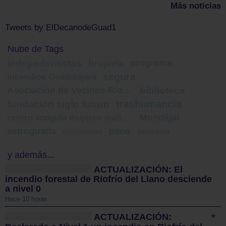
Más noticias
Tweets by ElDecanodeGuad1
Nube de Tags
indepedentistas
brujería
programa
segura
incendios Guadalajara
Asociación de Vecinos Río Henares
biblioteca
trashumancia
fundación siglo futuro
Mondéjar
centro acogida mujeres maltratadas
astroguada
psoe
sucesos
actividades
y además...
ACTUALIZACIÓN: El
incendio forestal de Riofrío del Llano desciende
a nivel 0
Hace 10 horas
ACTUALIZACIÓN: