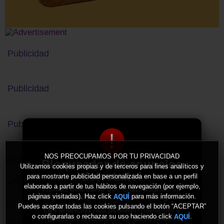
Publicidad
Publicidad
Publicidad
!
NOS PREOCUPAMOS POR TU PRIVACIDAD
Bloqueador de anuncios
Utilizamos cookies propias y de terceros para fines analíticos y
detectado!
para mostrarte publicidad personalizada en base a un perfil
elaborado a partir de tus hábitos de navegación (por ejemplo,
Hemos detectado que estás usando un
bloqueador de anuncios en tu navegador.
páginas visitadas). Haz click
para más información.
AQUÍ
Puedes aceptar todas las cookies pulsando el botón “ACEPTAR”
Los anuncios nos permiten mantener y
o configurarlas o rechazar su uso haciendo click
.
AQUÍ
gestionar este sitio. Por favor, añade