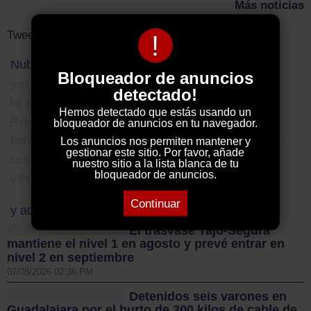
Más noticias
Tweets by ElDecanodeGuad1
!
Nube de Tags
Bloqueador de anuncios
san juan
112
desplazamintos
alcaldía
detectado!
la mierla
bienestar social
Hemos detectado que estás usando un
Primera Autonómica Preferente
bloqueador de anuncios en tu navegador.
feria ganadera Molina
Vivienda
Dana
GU
Los anuncios nos permiten mantener y
gestionar este sitio. Por favor, añade
policia guadalajara
colonias felinas
nuestro sitio a la lista blanca de tu
bloqueador de anuncios.
vecinos denuncian
jose
Continuar
y además...
El trasvase Tajo-Segura
mantiene el nivel 1 en agosto y prevé entrar en
nivel 2 en septiembre
07/08/2026 02:36 PM
Detenidos seis varones en
Guadalajara por el hurto de 300 kilos de cable de