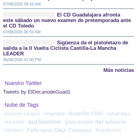
07/08/2026 09:16 AM
El CD Guadalajara afronta
este sábado un nuevo examen de pretemporada ante
el CD Toledo
07/08/2026 08:55 AM
Sigüenza da el pistoletazo de
salida a la II Vuelta Ciclista Castilla-La Mancha
LEADER
05/08/2026 01:00 PM
Más noticias
Nuestro Twitter
Tweets by ElDecanodeGuad1
Nube de Tags
Guardia Civil
Nuevos cargos
empresa
cabanillas
autónomos
procesión del silencio
sucesos
Feliciano Díaz Campos
folclore
Navalpotro