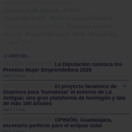
media maratón. Circuito Provincial de Carreras
violencia de género
eclipse
ramy taccarelli
fondos especializados
fugitivos españa
Hospital Universitario
lluvia
Policia Nacional
28-M
diputación
Starlight
León de Oro
y además...
La Diputación convoca los
Premios Mujer Emprendedora 2026
Hace 2 horas
El proyecto faraónico de
Guarinos para 'humanizar' el entorno de La
Antigua: una gran plataforma de hormigón y tala
de más 100 árboles
Hace 2 horas
OPINIÓN. Guadalajara,
escenario perfecto para el eclipse solar
Hace 2 horas