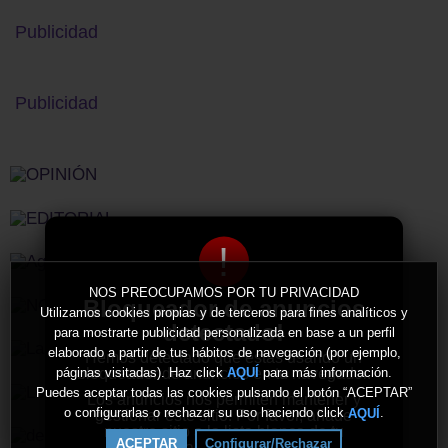
Publicidad
Publicidad
!
NOS PREOCUPAMOS POR TU PRIVACIDAD
Bloqueador de anuncios
Utilizamos cookies propias y de terceros para fines analíticos y
detectado!
para mostrarte publicidad personalizada en base a un perfil
elaborado a partir de tus hábitos de navegación (por ejemplo,
Hemos detectado que estás usando un
bloqueador de anuncios en tu navegador.
páginas visitadas). Haz click
para más información.
AQUÍ
Puedes aceptar todas las cookies pulsando el botón “ACEPTAR”
Los anuncios nos permiten mantener y
o configurarlas o rechazar su uso haciendo click
.
AQUÍ
gestionar este sitio. Por favor, añade
nuestro sitio a la lista blanca de tu
ACEPTAR
Configurar/Rechazar
bloqueador de anuncios.