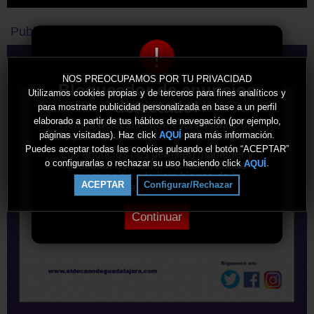
Publicidad
!
NOS PREOCUPAMOS POR TU PRIVACIDAD
Bloqueador de anuncios
Utilizamos cookies propias y de terceros para fines analíticos y
detectado!
para mostrarte publicidad personalizada en base a un perfil
elaborado a partir de tus hábitos de navegación (por ejemplo,
Hemos detectado que estás usando un
bloqueador de anuncios en tu navegador.
páginas visitadas). Haz click
para más información.
AQUÍ
Puedes aceptar todas las cookies pulsando el botón “ACEPTAR”
Los anuncios nos permiten mantener y
o configurarlas o rechazar su uso haciendo click
.
AQUÍ
gestionar este sitio. Por favor, añade
nuestro sitio a la lista blanca de tu
ACEPTAR
Configurar/Rechazar
bloqueador de anuncios.
Continuar