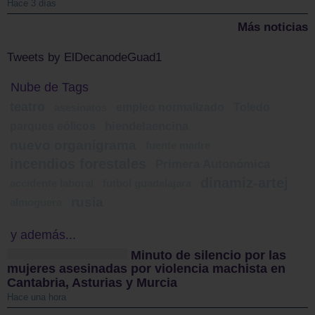
Hace 3 días
Más noticias
Tweets by ElDecanodeGuad1
Nube de Tags
teatro
empleo normalizado
Toledo
asesinatos
parques eólicos
hiendelaencina
nuevo organigrama
fuente madre
incendios forestales
Primera Autonómica
dinamiz-artej
accidente laboral
futbol guadalajara
rusia
almoguera
y además...
Minuto de silencio por las
mujeres asesinadas por violencia machista en
Cantabria, Asturias y Murcia
Hace una hora