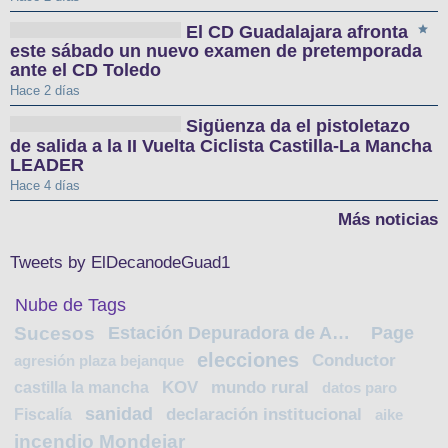
El CD Guadalajara afronta
este sábado un nuevo examen de pretemporada
ante el CD Toledo
Hace 2 días
Sigüenza da el pistoletazo
de salida a la II Vuelta Ciclista Castilla-La Mancha
LEADER
Hace 4 días
Más noticias
Tweets by ElDecanodeGuad1
Nube de Tags
Sucesos
Estación Depuradora de Aguas Residuales
Page
elecciones
Conductor
agresión plaza bejanque
castilla la mancha
KOV
mundo rural
datos paro
sanidad
Fiscalía
declaración institucional
aike
incendio Mondejar