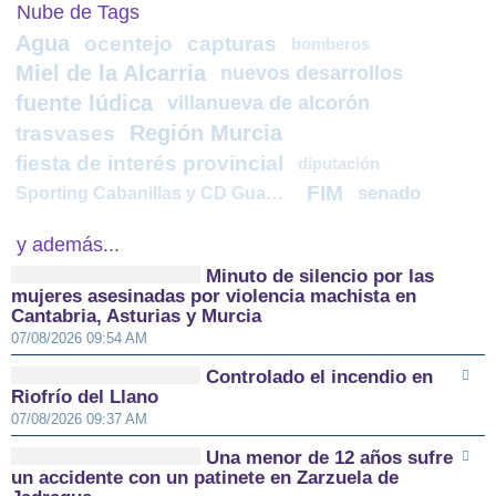
Nube de Tags
Agua
ocentejo
capturas
bomberos
Miel de la Alcarria
nuevos desarrollos
fuente lúdica
villanueva de alcorón
Región Murcia
trasvases
fiesta de interés provincial
diputación
FIM
Sporting Cabanillas y CD Guadalajara B
senado
y además...
Minuto de silencio por las
mujeres asesinadas por violencia machista en
Cantabria, Asturias y Murcia
07/08/2026 09:54 AM
Controlado el incendio en
Riofrío del Llano
07/08/2026 09:37 AM
Una menor de 12 años sufre
un accidente con un patinete en Zarzuela de