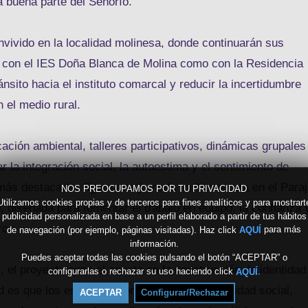
a buena parte del Señorío.
nvivido en la localidad molinesa, donde continuarán sus
o con el IES Doña Blanca de Molina como con la Residencia
tránsito hacia el instituto comarcal y reducir la incertidumbre
el medio rural.
ción ambiental, talleres participativos, dinámicas grupales
 la integración social, la autoestima y el sentimiento de
s más destacadas figura una jornada multiaventura en el Para
NOS PREOCUPAMOS POR TU PRIVACIDAD
Utilizamos cookies propias y de terceros para fines analíticos y para mostrart
o, diseñada para fomentar el trabajo en equipo, la confianza 
publicidad personalizada en base a un perfil elaborado a partir de tus hábitos
rca.
de navegación (por ejemplo, páginas visitadas). Haz click
para más
AQUÍ
información.
Puedes aceptar todas las cookies pulsando el botón “ACEPTAR” o
el proyecto pone el acento en la construcción de identidad
configurarlas o rechazar su uso haciendo click
.
AQUÍ
 es que los escolares conozcan mejor la realidad social,
ACEPTAR
Configurar/Rechazar