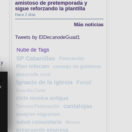
amistoso de pretemporada y
sigue reforzando la plantilla
Hace 2 días
Más noticias
Tweets by ElDecanodeGuad1
Nube de Tags
SP Cabanillas
Fomración
 y
Plan Infocam
consejo de gobierno
desarrollo rural
je
Ignacio de la Iglesia
Ferial
e
y
Guardia Civiel
ciclo musica antigua
cantalojas
Tercera Federación
muejres migrantes
salud comunitaria
México
preacuerdo empresa