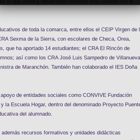
o en el que viven y desarrollen vínculos más sólidos con el
ucativos de toda la comarca, entre ellos el CEIP Virgen de 
CRA Sexma de la Sierra, con escolares de Checa, Orea,
os, que ha aportado 14 estudiantes; el CRA El Rincón de
alumnos; así como los CRA José Luis Sampedro de Villanuev
Ministra de Maranchón. También han colaborado el IES Doña
l apoyo de entidades sociales como CONVIVE Fundación
y la Escuela Hogar, dentro del denominado Proyecto Puent
educativa del alumnado.
o además recursos formativos y unidades didácticas