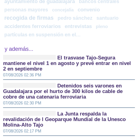
ayuntamiento de guadalajara
bancos centrales
personas mayores
convenio
concejalía
recogida de firmas
pedro sánchez
santuario
accidentes ferroviarios
entrevistas
pleno
partículas en suspensión en el aire
y además...
El trasvase Tajo-Segura
mantiene el nivel 1 en agosto y prevé entrar en nivel
2 en septiembre
07/08/2026 02:36 PM
Detenidos seis varones en
Guadalajara por el hurto de 300 kilos de cable de
cobre de una catenaria ferroviaria
07/08/2026 02:30 PM
La Junta respalda la
revalidación de l Geoparque Mundial de la Unesco
Molina-Alto Tajo
07/08/2026 02:17 PM