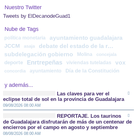
Nuestro Twitter
Tweets by ElDecanodeGuad1
Nube de Tags
ayuntamiento guadalajara
política monetaria
JCCM
debate del estado de la región
asaja
subdelegación gobierno
Molina
concejala
Enrtrepeñas
vox
deporte
viviendas tuteladas
ayuntamiento
Día de la Constitución
concordia
y además...
Las claves para ver el
eclipse total de sol en la provincia de Guadalajara
09/08/2026 08:00 AM
REPORTAJE. Los taurinos
de Guadalajara disfrutarán de más de un centenar de
encierros por el campo en agosto y septiembre
08/08/2026 08:00 AM