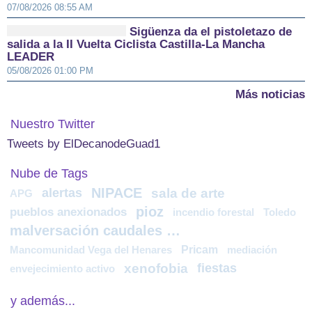
07/08/2026 08:55 AM
Sigüenza da el pistoletazo de
salida a la II Vuelta Ciclista Castilla-La Mancha
LEADER
05/08/2026 01:00 PM
Más noticias
Nuestro Twitter
Tweets by ElDecanodeGuad1
Nube de Tags
NIPACE
alertas
sala de arte
APG
pioz
pueblos anexionados
incendio forestal
Toledo
malversación caudales públicos
Pricam
Mancomunidad Vega del Henares
mediación
xenofobia
fiestas
envejecimiento activo
y además...