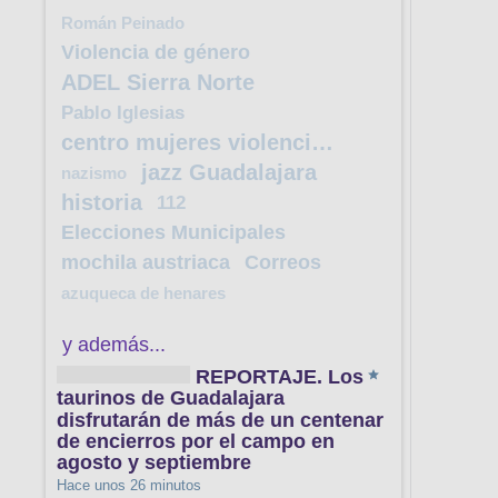
Román Peinado
Violencia de género
ADEL Sierra Norte
Pablo Iglesias
centro mujeres violencia género
jazz Guadalajara
nazismo
historia
112
Elecciones Municipales
mochila austriaca
Correos
azuqueca de henares
y además...
REPORTAJE. Los
taurinos de Guadalajara
disfrutarán de más de un centenar
de encierros por el campo en
agosto y septiembre
Hace unos 26 minutos