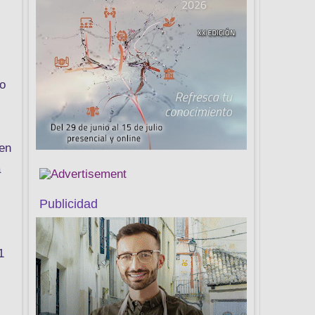
no
 en
a
Publicidad
1