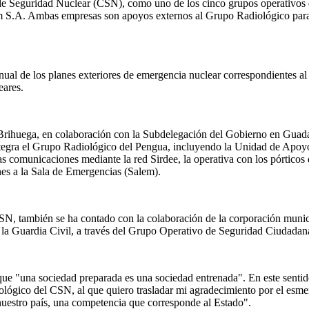
jo de Seguridad Nuclear (CSN), como uno de los cinco grupos operativos 
 S.A. Ambas empresas son apoyos externos al Grupo Radiológico para la
ual de los planes exteriores de emergencia nuclear correspondientes al 
eares.
Brihuega, en colaboración con la Subdelegación del Gobierno en Guadalaj
ntegra el Grupo Radiológico del Pengua, incluyendo la Unidad de Apoyo
as comunicaciones mediante la red Sirdee, la operativa con los pórticos 
ones a la Sala de Emergencias (Salem).
CSN, también se ha contado con la colaboración de la corporación munic
 la Guardia Civil, a través del Grupo Operativo de Seguridad Ciudadana
que "una sociedad preparada es una sociedad entrenada". En este senti
diológico del CSN, al que quiero trasladar mi agradecimiento por el esme
 nuestro país, una competencia que corresponde al Estado".