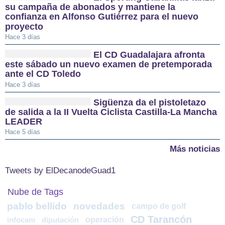
su campaña de abonados y mantiene la
confianza en Alfonso Gutiérrez para el nuevo
proyecto
Hace 3 días
El CD Guadalajara afronta
este sábado un nuevo examen de pretemporada
ante el CD Toledo
Hace 3 días
Sigüenza da el pistoletazo
de salida a la II Vuelta Ciclista Castilla-La Mancha
LEADER
Hace 5 días
Más noticias
Tweets by ElDecanodeGuad1
Nube de Tags
pablo bellido
novedades
campo de golf
CD Tarancón
operación
infocam
diputación