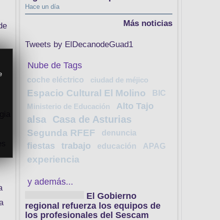
Hace un día
Más noticias
de
Tweets by ElDecanodeGuad1
Nube de Tags
e
coche eléctrico
ciudad de méjico
Espacio Cultural El Molino
BIC
s
Alto Tajo
Ministerio de Educación
gia
alsa
Casa de Asturias
Segunda RFEF
denuncia
es
fiestas
trabajo
educación
APAG
experiencia
y además...
a
El Gobierno
a
regional refuerza los equipos de
los profesionales del Sescam