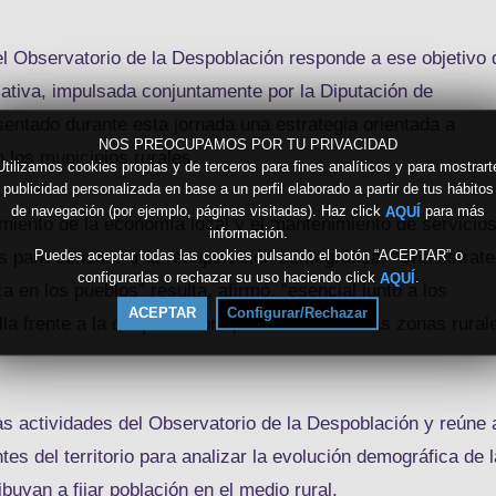
l Observatorio de la Despoblación responde a ese objetivo 
ciativa, impulsada conjuntamente por la Diputación de
sentado durante esta jornada una estrategia orientada a
NOS PREOCUPAMOS POR TU PRIVACIDAD
 los municipios rurales.
Utilizamos cookies propias y de terceros para fines analíticos y para mostrart
publicidad personalizada en base a un perfil elaborado a partir de tus hábitos
de navegación (por ejemplo, páginas visitadas). Haz click
para más
AQUÍ
cimiento de la economía local y el mantenimiento de servicio
información.
s para consolidar la recuperación demográfica. “Una estrate
Puedes aceptar todas las cookies pulsando el botón “ACEPTAR” o
configurarlas o rechazar su uso haciendo click
.
AQUÍ
 en los pueblos” resulta, afirmó, “esencial junto a los
ACEPTAR
Configurar/Rechazar
alla frente a la despoblación que sufren nuestras zonas rural
s actividades del Observatorio de la Despoblación y reúne 
tes del territorio para analizar la evolución demográfica de l
uyan a fijar población en el medio rural.