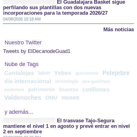
El Guadalajara Basket sigue
perfilando sus plantillas con dos nuevas
incorporaciones para la temporada 2026/27
04/08/2026 10:18 AM
Más noticias
Nuestro Twitter
Tweets by ElDecanodeGuad1
Nube de Tags
Pelejebre
Cantalojas
Yebes
labor
queroseno
día internacional
ornitología
ana guarinos
cotillones
patrimonio
finanzas
podemos
Valdenoches
ONU
museo
y además...
El trasvase Tajo-Segura
mantiene el nivel 1 en agosto y prevé entrar en nivel
2 en septiembre