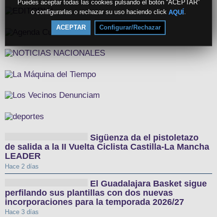
Puedes aceptar todas las cookies pulsando el botón “ACEPTAR”
o configurarlas o rechazar su uso haciendo click
.
AQUÍ
ACEPTAR
Configurar/Rechazar
Sigüenza da el pistoletazo
de salida a la II Vuelta Ciclista Castilla-La Mancha
LEADER
Hace 2 días
El Guadalajara Basket sigue
perfilando sus plantillas con dos nuevas
incorporaciones para la temporada 2026/27
Hace 3 días