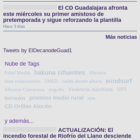
El CD Guadalajara afronta
este miércoles su primer amistoso de
pretemporada y sigue reforzando la plantilla
Hace 3 días
Más noticias
Tweets by ElDecanodeGuad1
Nube de Tags
hakuna cifuentes
Edad Media
Alovera
windsurf
tasa resposición
UNED
caída desde altura
Violencia machista
VPT
Alfonsa Camarasa
orgullo
torreón
premios medio rural
epa
CD Orillas Alocén
y además...
ACTUALIZACIÓN: El
incendio forestal de Riofrío del Llano desciende