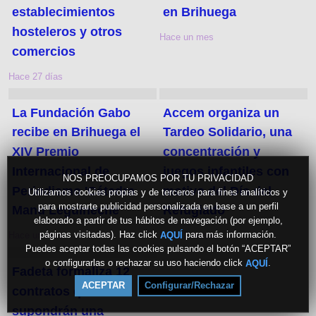
establecimientos
en Brihuega
hosteleros y otros
Hace un mes
comercios
Hace 27 días
La Fundación Gabo
Accem organiza un
recibe en Brihuega el
Tardeo Solidario, una
XIV Premio
concentración y
Internacional de
juegos infantiles con
NOS PREOCUPAMOS POR TU PRIVACIDAD
Periodismo 'Cátedra
motivo del Día del
Utilizamos cookies propias y de terceros para fines analíticos y
para mostrarte publicidad personalizada en base a un perfil
Manu Leguineche'
Refugiado
elaborado a partir de tus hábitos de navegación (por ejemplo,
páginas visitadas). Haz click
para más información.
AQUÍ
Hace un mes
Hace 2 meses
Puedes aceptar todas las cookies pulsando el botón “ACEPTAR”
o configurarlas o rechazar su uso haciendo click
.
AQUÍ
Fadeta formaliza 12
ACEPTAR
Configurar/Rechazar
contratos que
supondrán una