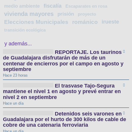
fiscalía
medio ambiente
Escaparates en rosa
vivienda mayores
prisión
proyecto
Elecciones Municipales
románico
irueste
transición ecológica
y además...
REPORTAJE. Los taurinos
de Guadalajara disfrutarán de más de un
centenar de encierros por el campo en agosto y
septiembre
Hace 23 horas
El trasvase Tajo-Segura
mantiene el nivel 1 en agosto y prevé entrar en
nivel 2 en septiembre
Hace un día
Detenidos seis varones en
Guadalajara por el hurto de 300 kilos de cable de
cobre de una catenaria ferroviaria
Hace un día