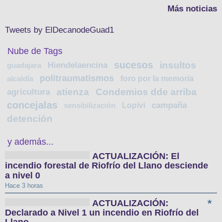
Más noticias
Tweets by ElDecanodeGuad1
Nube de Tags
sucesos
insultos
Hiendelaencina
guadajara
politraumatismos
foro por la memoria
alcaldía
atienza
Condemios dde arriba
agricultura
concejalas
Lopivi
campaña
sensibilización
detención
y además...
ACTUALIZACIÓN: El
incendio forestal de Riofrío del Llano desciende
a nivel 0
Hace 3 horas
ACTUALIZACIÓN:
Declarado a Nivel 1 un incendio en Riofrío del