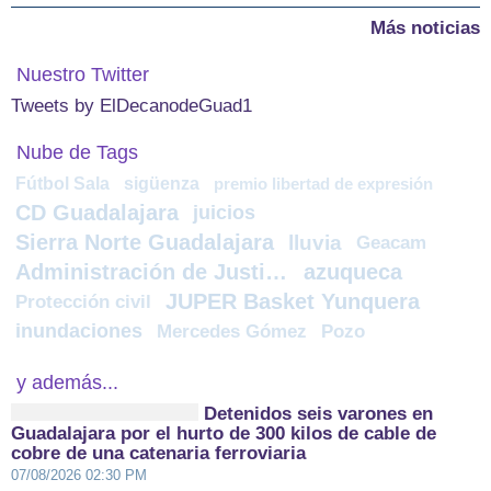
Más noticias
Nuestro Twitter
Tweets by ElDecanodeGuad1
Nube de Tags
Fútbol Sala
sigüenza
premio libertad de expresión
CD Guadalajara
juicios
Sierra Norte Guadalajara
lluvia
Geacam
Administración de Justicia
azuqueca
JUPER Basket Yunquera
Protección civil
inundaciones
Mercedes Gómez
Pozo
y además...
Detenidos seis varones en
Guadalajara por el hurto de 300 kilos de cable de
cobre de una catenaria ferroviaria
07/08/2026 02:30 PM