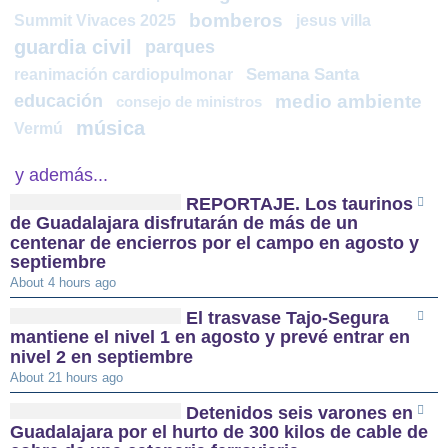
bomberos
Summit Vivaces 2025
jesus villa
guardia civil
parques
reanimación cardiopulmonar
Semana Santa
educación
medio ambiente
consejo de ministros
música
Vermú
y además...
REPORTAJE. Los taurinos
de Guadalajara disfrutarán de más de un
centenar de encierros por el campo en agosto y
septiembre
About 4 hours ago
El trasvase Tajo-Segura
mantiene el nivel 1 en agosto y prevé entrar en
nivel 2 en septiembre
About 21 hours ago
Detenidos seis varones en
Guadalajara por el hurto de 300 kilos de cable de