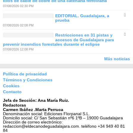
kilos de cable de cobre de una catenaria ferroviaria
07/08/2026 02:30 PM
EDITORIAL. Guadalajara, a
prueba
07/08/2026 02:08 PM
Restricciones en 31 pistas y
accesos de Guadalajara para
prevenir incendios forestales durante el eclipse
07/08/2026 12:08 PM
Más noticias
Política de privacidad
Términos y Condiciones
Cookies
Contacto
Jefa de Sección: Ana María Ruiz.
Redactoras
Carmen Ibáñez .Marta Perruca
Denominación social: Ediciones Florpanal S.L.
Domicilio social: C/ San Sebastián nº6 1ºB – 19000 Guadalajara
Dirección de correo electrónico:
redaccion@eldecanodeguadalajara.com. teléfono +34 949 40 81
84