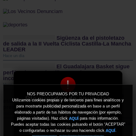
Sigüenza da el pistoletazo
de salida a la II Vuelta Ciclista Castilla-La Mancha
LEADER
Hace un día
El Guadalajara Basket sigue
perfilando sus plantillas con dos nuevas
incorporaciones para la temporada 2026/27
!
Hace 2 días
NOS PREOCUPAMOS POR TU PRIVACIDAD
El CD Guadalajara afronta
Bloqueador de anuncios
Utilizamos cookies propias y de terceros para fines analíticos y
este miércoles su primer amistoso de
detectado!
para mostrarte publicidad personalizada en base a un perfil
pretemporada y sigue reforzando la plantilla
elaborado a partir de tus hábitos de navegación (por ejemplo,
Hemos detectado que estás usando un
Hace 2 días
bloqueador de anuncios en tu navegador.
páginas visitadas). Haz click
para más información.
AQUÍ
Más noticias
Puedes aceptar todas las cookies pulsando el botón “ACEPTAR”
Los anuncios nos permiten mantener y
o configurarlas o rechazar su uso haciendo click
.
AQUÍ
gestionar este sitio. Por favor, añade