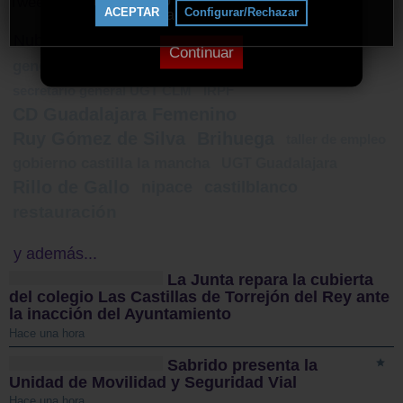
nuestro sitio a la lista blanca de tu
Tweets by ElDecanodeGuad1
ACEPTAR
Configurar/Rechazar
bloqueador de anuncios.
Nube de Tags
Continuar
genocidio
senderismo.es
Guadalajara
secretario general UGT CLM
IRPF
CD Guadalajara Femenino
Ruy Gómez de Silva
Brihuega
taller de empleo
gobierno castilla la mancha
UGT Guadalajara
Rillo de Gallo
nipace
castilblanco
restauración
y además...
La Junta repara la cubierta
del colegio Las Castillas de Torrejón del Rey ante
la inacción del Ayuntamiento
Hace una hora
Sabrido presenta la
Unidad de Movilidad y Seguridad Vial
Hace una hora