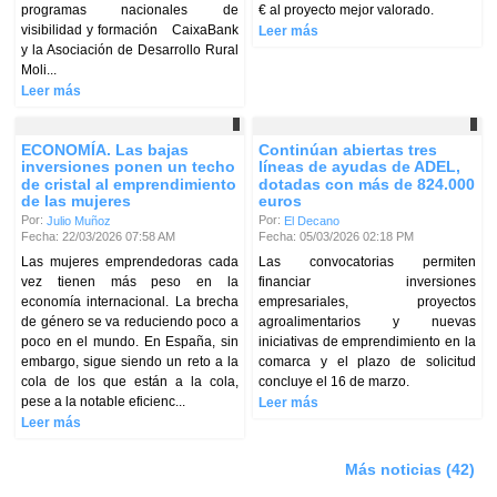
programas nacionales de
€ al proyecto mejor valorado.
visibilidad y formación CaixaBank
Leer más
y la Asociación de Desarrollo Rural
Moli...
Leer más
ECONOMÍA. Las bajas
Continúan abiertas tres
inversiones ponen un techo
líneas de ayudas de ADEL,
de cristal al emprendimiento
dotadas con más de 824.000
de las mujeres
euros
Por:
Por:
Julio Muñoz
El Decano
Fecha: 22/03/2026 07:58 AM
Fecha: 05/03/2026 02:18 PM
Las mujeres emprendedoras cada
Las convocatorias permiten
vez tienen más peso en la
financiar inversiones
economía internacional. La brecha
empresariales, proyectos
de género se va reduciendo poco a
agroalimentarios y nuevas
poco en el mundo. En España, sin
iniciativas de emprendimiento en la
embargo, sigue siendo un reto a la
comarca y el plazo de solicitud
cola de los que están a la cola,
concluye el 16 de marzo.
pese a la notable eficienc...
Leer más
Leer más
Más noticias (42)