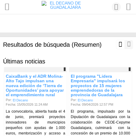
Resultados de búsqueda (Resumen)
Últimas noticias
CaixaBank y el ADR Molina-
El programa "Lidera
Alto Tajo impulsan una
Empresaria" impulsará los
nueva edición de ‘Tierra de
proyectos de 15 mujeres
Oportunidades’ para apoyar
emprendedoras de la
el emprendimiento rural
provincia de Guadalajara
Por:
Por:
El Decano
El Decano
Fecha: 15/05/2026 11:24 AM
Fecha: 09/04/2026 12:57 PM
La convocatoria, abierta hasta el 4
El programa, impulsado por la
de junio, premiará proyectos
Diputación de Guadalajara con la
innovadores de municipios
colaboración de CEOE-Cepyme
pequeños con ayudas de 1.000
Guadalajara, culminará con la
euros, mentorización y acceso a
concesión de un premio de 10.000