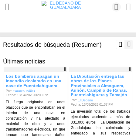
Resultados de búsqueda (Resumen)
Últimas noticias
Los bomberos apagan un
La Diputación entrega las
incendio declarado en una
obras de los Planes
nave de Fuentelahiguera
Provinciales a Almoguera,
Auñón, Campillo de Ranas,
Por:
Carmen Ibáñez
Fuentelahiguera y Tamajón
Fecha: 13/04/2026 06:00 PM
Por:
El Decano
El fuego originaba en unos
Fecha: 13/08/2025 01:37 PM
plásticos que se encontraban en el
La inversión total de los trabajos
interior de una nave en
ejecutados asciende a más de
construcción y ha afectado a
331.000 euros La Diputación de
material de obra y a unos
Guadalajara ha culminado y
transformadores eléctricos, sin que
entregado a sus respectivos
tengan que lamentarse daños