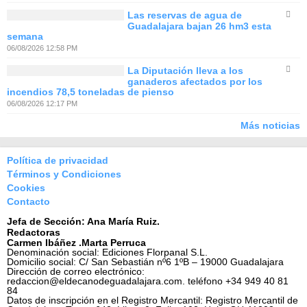
Las reservas de agua de
Guadalajara bajan 26 hm3 esta
semana
06/08/2026 12:58 PM
La Diputación lleva a los
ganaderos afectados por los
incendios 78,5 toneladas de pienso
06/08/2026 12:17 PM
Más noticias
Política de privacidad
Términos y Condiciones
Cookies
Contacto
Jefa de Sección: Ana María Ruiz.
Redactoras
Carmen Ibáñez .Marta Perruca
Denominación social: Ediciones Florpanal S.L.
Domicilio social: C/ San Sebastián nº6 1ºB – 19000 Guadalajara
Dirección de correo electrónico:
redaccion@eldecanodeguadalajara.com. teléfono +34 949 40 81
84
Datos de inscripción en el Registro Mercantil: Registro Mercantil de