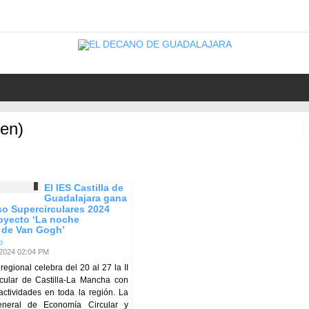
en)
El IES Castilla de
Guadalajara gana
so Supercirculares 2024
oyecto ‘La noche
a de Van Gogh’
o
/2024 02:04 PM
regional celebra del 20 al 27 la II
ular de Castilla-La Mancha con
ctividades en toda la región. La
general de Economía Circular y