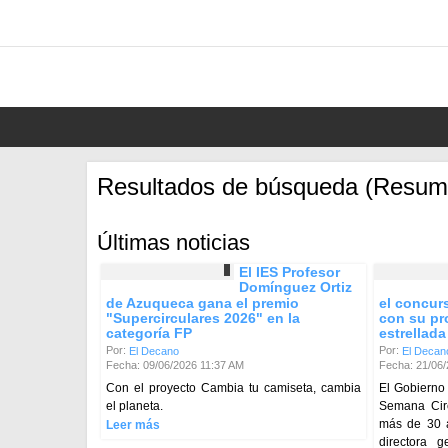
Resultados de búsqueda (Resum
Últimas noticias
El IES Profesor
Domínguez Ortiz
de Azuqueca gana el premio
el concur
"Supercirculares 2026" en la
con su pr
categoría FP
estrellad
Por:
Por:
El Decano
El Decan
Fecha: 09/06/2026 11:37 AM
Fecha: 21/06
Con el proyecto Cambia tu camiseta, cambia
El Gobierno 
el planeta.
Semana Circ
más de 30 a
Leer más
directora 