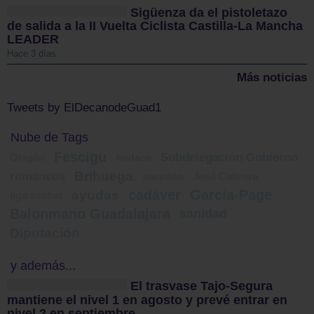
Sigüenza da el pistoletazo
de salida a la II Vuelta Ciclista Castilla-La Mancha
LEADER
Hace 3 días
Más noticias
Tweets by ElDecanodeGuad1
Nube de Tags
Fescigu
Subdelegación Gobierno
Ocejón
muface
Brihuega
romancos
sacedón
José Cabrera
cadáver
García-Page
ayudas
liga asobal
Balonmano Guadalajara
sanidad
Diputación
y además...
El trasvase Tajo-Segura
mantiene el nivel 1 en agosto y prevé entrar en
nivel 2 en septiembre