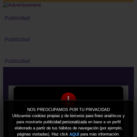
Publicidad
Publicidad
Publicidad
!
NOS PREOCUPAMOS POR TU PRIVACIDAD
Bloqueador de anuncios
Utilizamos cookies propias y de terceros para fines analíticos y
detectado!
para mostrarte publicidad personalizada en base a un perfil
elaborado a partir de tus hábitos de navegación (por ejemplo,
Hemos detectado que estás usando un
bloqueador de anuncios en tu navegador.
páginas visitadas). Haz click
para más información.
AQUÍ