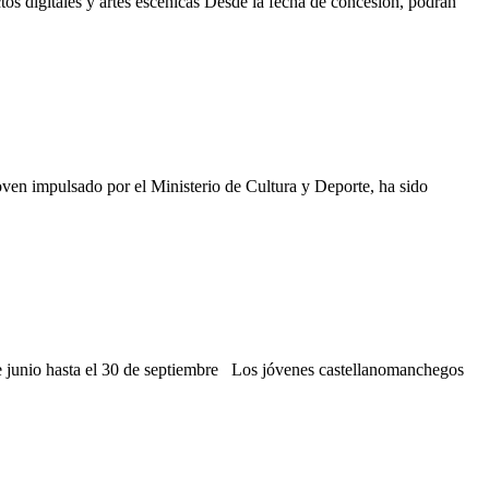
tos digitales y artes escénicas Desde la fecha de concesión, podrán
oven impulsado por el Ministerio de Cultura y Deporte, ha sido
 junio hasta el 30 de septiembre Los jóvenes castellanomanchegos