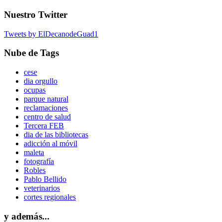
Nuestro Twitter
Tweets by ElDecanodeGuad1
Nube de Tags
cese
dia orgullo
ocupas
parque natural
reclamaciones
centro de salud
Tercera FEB
dia de las bibliotecas
adicción al móvil
maleta
fotografía
Robles
Pablo Bellido
veterinarios
cortes regionales
y además...