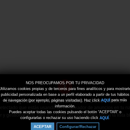
!
NOS PREOCUPAMOS POR TU PRIVACIDAD
Utilizamos cookies propias y de terceros para fines analíticos y para mostrart
publicidad personalizada en base a un perfil elaborado a partir de tus hábitos
Bloqueador de anuncios detectado!
de navegación (por ejemplo, páginas visitadas). Haz click
para más
AQUÍ
información.
tectado que estás usando un bloqueador de anuncios en tu n
Puedes aceptar todas las cookies pulsando el botón “ACEPTAR” o
 gestionar este sitio. Por favor, añade nuestro sitio a la lista
configurarlas o rechazar su uso haciendo click
.
AQUÍ
Continuar
ACEPTAR
Configurar/Rechazar