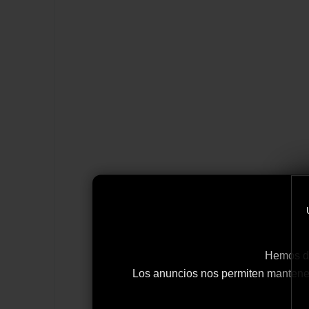
Hemos de
Los anuncios nos permiten mantener y