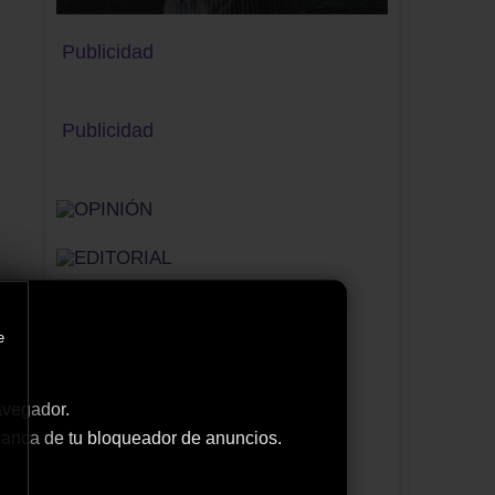
Publicidad
Publicidad
e
avegador.
 blanca de tu bloqueador de anuncios.