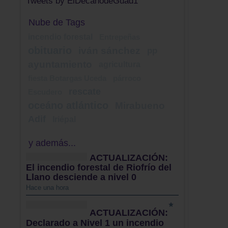
Tweets by ElDecanodeGuad1
Nube de Tags
incendio forestal
Entrepeñas
obituario
iván sánchez
pp
ayuntamiento
agricultura
fiesta Botargas Uceda
párroco
rescate
Escudero
oceáno atlántico
Mirabueno
Adif
Iriépal
y además...
ACTUALIZACIÓN:
El incendio forestal de Riofrío del
Llano desciende a nivel 0
Hace una hora
ACTUALIZACIÓN:
Declarado a Nivel 1 un incendio