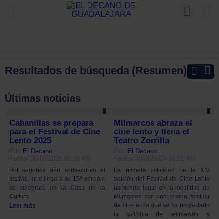
Resultados de búsqueda (Resumen)
Últimas noticias
Cabanillas se prepara
Milmarcos abraza el
para el Festival de Cine
cine lento y llena el
Lento 2025
Teatro Zorrilla
Por:
Por:
El Decano
El Decano
Fecha: 30/09/2025 09:20 AM
Fecha: 30/08/2024 09:51 AM
Por segundo año consecutivo el
La primera actividad de la XIV
festival, que llega a su 15ª edición,
edición del Festival de Cine Lento
se celebrará en la Casa de la
ha tenido lugar en la localidad de
Cultura
Milmarcos con una sesión familiar
de cine en la que se ha proyectado
Leer más
la película de animación y