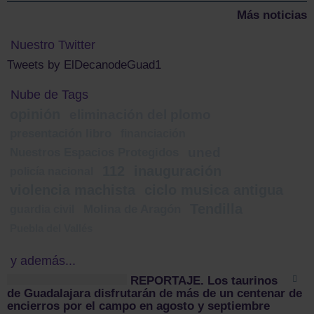
Más noticias
Nuestro Twitter
Tweets by ElDecanodeGuad1
Nube de Tags
opinión
eliminación del plomo
presentación libro
financiación
uned
Nuestros Espacios Protegidos
112
inauguración
policía nacional
violencia machista
ciclo musica antigua
Tendilla
guardia civil
Molina de Aragón
Puebla del Vallés
y además...
REPORTAJE. Los taurinos
de Guadalajara disfrutarán de más de un centenar de
encierros por el campo en agosto y septiembre