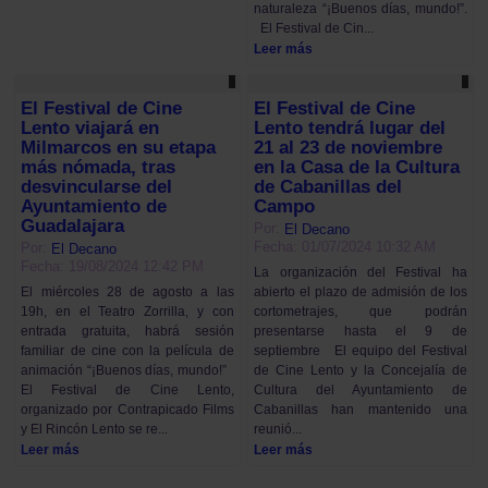
naturaleza “¡Buenos días, mundo!”.
El Festival de Cin...
Leer más
El Festival de Cine
El Festival de Cine
Lento viajará en
Lento tendrá lugar del
Milmarcos en su etapa
21 al 23 de noviembre
más nómada, tras
en la Casa de la Cultura
desvincularse del
de Cabanillas del
Ayuntamiento de
Campo
Guadalajara
Por:
El Decano
Fecha: 01/07/2024 10:32 AM
Por:
El Decano
Fecha: 19/08/2024 12:42 PM
La organización del Festival ha
abierto el plazo de admisión de los
El miércoles 28 de agosto a las
cortometrajes, que podrán
19h, en el Teatro Zorrilla, y con
presentarse hasta el 9 de
entrada gratuita, habrá sesión
septiembre El equipo del Festival
familiar de cine con la película de
de Cine Lento y la Concejalía de
animación “¡Buenos días, mundo!”
Cultura del Ayuntamiento de
El Festival de Cine Lento,
Cabanillas han mantenido una
organizado por Contrapicado Films
reunió...
y El Rincón Lento se re...
Leer más
Leer más