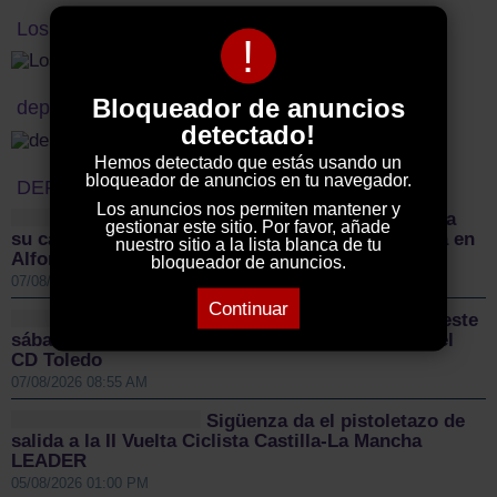
Los vecinos denuncian
!
Bloqueador de anuncios
deportes titulo
detectado!
Hemos detectado que estás usando un
bloqueador de anuncios en tu navegador.
DEPORTES
Los anuncios nos permiten mantener y
El Sporting Cabanillas lanza
gestionar este sitio. Por favor, añade
su campaña de abonados y mantiene la confianza en
nuestro sitio a la lista blanca de tu
Alfonso Gutiérrez para el nuevo proyecto
bloqueador de anuncios.
07/08/2026 09:16 AM
Continuar
El CD Guadalajara afronta este
sábado un nuevo examen de pretemporada ante el
CD Toledo
07/08/2026 08:55 AM
Sigüenza da el pistoletazo de
salida a la II Vuelta Ciclista Castilla-La Mancha
LEADER
05/08/2026 01:00 PM