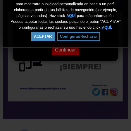
detectado!
para mostrarte publicidad personalizada en base a un perfil
elaborado a partir de tus hábitos de navegación (por ejemplo,
Hemos detectado que estás usando un
bloqueador de anuncios en tu navegador.
páginas visitadas). Haz click
para más información.
AQUÍ
Puedes aceptar todas las cookies pulsando el botón “ACEPTAR”
Los anuncios nos permiten mantener y
o configurarlas o rechazar su uso haciendo click
.
AQUÍ
gestionar este sitio. Por favor, añade
nuestro sitio a la lista blanca de tu
ACEPTAR
Configurar/Rechazar
bloqueador de anuncios.
Continuar