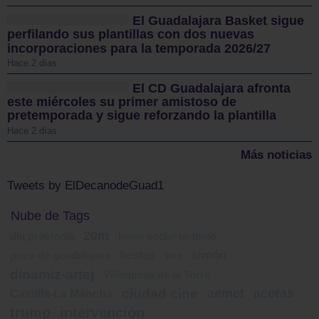
El Guadalajara Basket sigue
perfilando sus plantillas con dos nuevas
incorporaciones para la temporada 2026/27
Hace 2 días
El CD Guadalajara afronta
este miércoles su primer amistoso de
pretemporada y sigue reforzando la plantilla
Hace 2 días
Más noticias
Tweets by ElDecanodeGuad1
Nube de Tags
20m
día provincia
bono social térmico
fiestas
simón
pozo de guadalajara
vox
dinamiz-artej
Villanueva de la Torre
ciudad cine
aemet
aceras
Castilla-La Mancha
trump
intervención