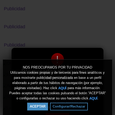
Publicidad
Publicidad
Publicidad
!
NOS PREOCUPAMOS POR TU PRIVACIDAD
Bloqueador de anuncios
Utilizamos cookies propias y de terceros para fines analíticos y
detectado!
para mostrarte publicidad personalizada en base a un perfil
elaborado a partir de tus hábitos de navegación (por ejemplo,
Hemos detectado que estás usando un
bloqueador de anuncios en tu navegador.
páginas visitadas). Haz click
para más información.
AQUÍ
Puedes aceptar todas las cookies pulsando el botón “ACEPTAR”
Los anuncios nos permiten mantener y
o configurarlas o rechazar su uso haciendo click
.
AQUÍ
gestionar este sitio. Por favor, añade
nuestro sitio a la lista blanca de tu
ACEPTAR
Configurar/Rechazar
bloqueador de anuncios.