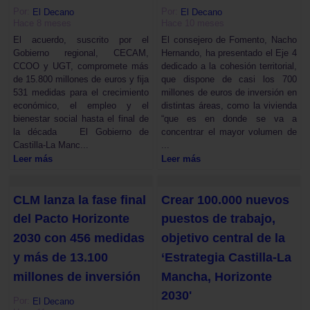
Por:
Por:
El Decano
El Decano
Hace 8 meses
Hace 10 meses
El acuerdo, suscrito por el
El consejero de Fomento, Nacho
Gobierno regional, CECAM,
Hernando, ha presentado el Eje 4
CCOO y UGT, compromete más
dedicado a la cohesión territorial,
de 15.800 millones de euros y fija
que dispone de casi los 700
531 medidas para el crecimiento
millones de euros de inversión en
económico, el empleo y el
distintas áreas, como la vivienda
bienestar social hasta el final de
“que es en donde se va a
la década El Gobierno de
concentrar el mayor volumen de
Castilla-La Manc...
...
Leer más
Leer más
CLM lanza la fase final
Crear 100.000 nuevos
del Pacto Horizonte
puestos de trabajo,
2030 con 456 medidas
objetivo central de la
y más de 13.100
‘Estrategia Castilla-La
millones de inversión
Mancha, Horizonte
2030'
Por:
El Decano