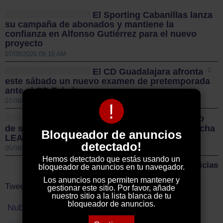
El Sporting Cabanillas lanza
su campaña de abonados y mantiene la
confianza en Alfonso Gutiérrez para el nuevo
proyecto
07/08/2026 09:16 AM
El CD Guadalajara afronta
este sábado un nuevo examen de pretemporada
ante el CD Toledo
07/08/2026 08:55 AM
!
Sigüenza da el pistoletazo
de salida a la II Vuelta Ciclista Castilla-La Mancha
Bloqueador de anuncios
LEADER
detectado!
05/08/2026 01:00 PM
Hemos detectado que estás usando un
Más noticias
bloqueador de anuncios en tu navegador.
Los anuncios nos permiten mantener y
Tweets by ElDecanodeGuad1
gestionar este sitio. Por favor, añade
nuestro sitio a la lista blanca de tu
bloqueador de anuncios.
Nube de Tags
plaga de conejos
gobierno castilla la mancha