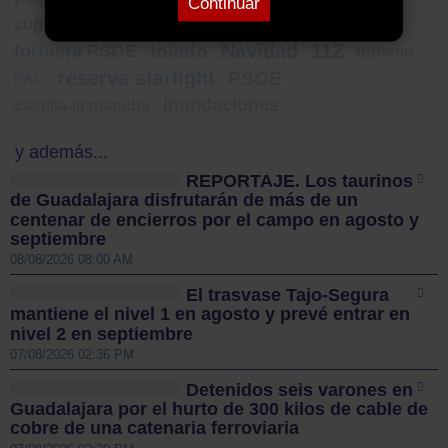
Continuar
pederastia
cupón once
mesa coloquio
Navidad
112
tortuera PSOE
toledo
turismo
reserva starlight
PSOE
PAC
inundaciones
castilla-la mancha
y además...
REPORTAJE. Los taurinos
de Guadalajara disfrutarán de más de un
centenar de encierros por el campo en agosto y
septiembre
08/08/2026 08:00 AM
El trasvase Tajo-Segura
mantiene el nivel 1 en agosto y prevé entrar en
nivel 2 en septiembre
07/08/2026 02:36 PM
Detenidos seis varones en
Guadalajara por el hurto de 300 kilos de cable de
cobre de una catenaria ferroviaria